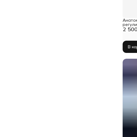
Анато
регули
2 500
70x70 
Base 
В к