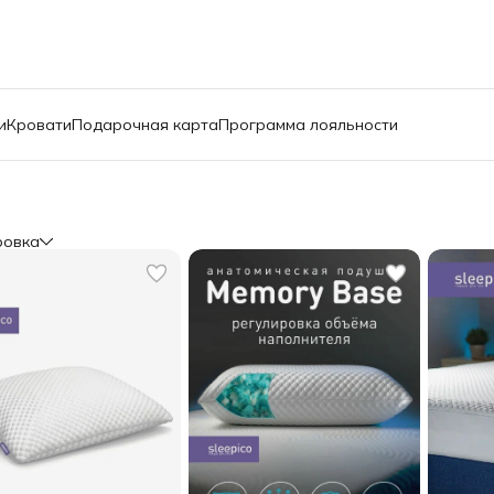
и
Кровати
Подарочная карта
Программа лояльности
ровка