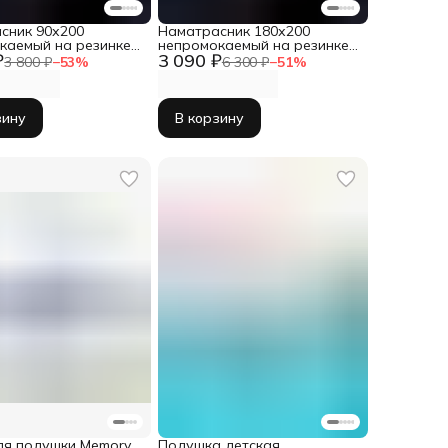
сник 90х200
Наматрасник 180х200
каемый на резинке с
непромокаемый на резинке с
₽
3 090 ₽
бортом
3 800 ₽
−
53
%
6 300 ₽
−
51
%
зину
В корзину
ля подушки Memory
Подушка детская