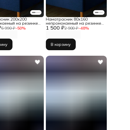
сник 200х200
Наматрасник 80х160
каемый на резинке с
непромокаемый на резинке с
₽
1 500 ₽
бортом
6 990 ₽
−
50
%
2 900 ₽
−
48
%
зину
В корзину