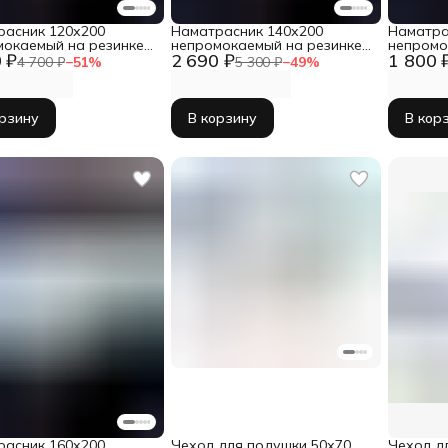
расник 120х200
Наматрасник 140х200
Наматра
окаемый на резинке с
непромокаемый на резинке с
непромо
 ₽
2 690 ₽
1 800 
м
бортом
бортом
4 700 ₽
−
51
%
5 300 ₽
−
49
%
орзину
В корзину
В кор
расник 160х200
Чехол для подушки 50х70
Чехол д