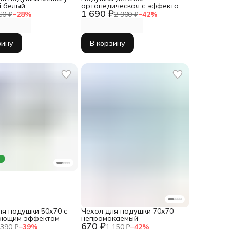
i белый
ортопедическая с эффектом
1 690 ₽
памяти 40х60 Memory Base
60 ₽
−
28
%
2 900 ₽
−
42
%
mini
зину
В корзину
а
ля подушки 50х70 с
Чехол для подушки 70х70
ающим эффектом
непромокаемый
670 ₽
 390 ₽
−
39
%
1 150 ₽
−
42
%