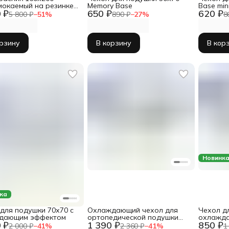
окаемый на резинке с
Memory Base
Base min
 ₽
650 ₽
620 ₽
м
5 800 ₽
−
51
%
890 ₽
−
27
%
8
орзину
В корзину
В кор
Новинк
ка
для подушки 70х70 с
Охлаждающий чехол для
Чехол д
дающим эффектом
ортопедической подушки
охлажд
 ₽
1 390 ₽
850 ₽
40х60
2 000 ₽
−
41
%
2 360 ₽
−
41
%
1