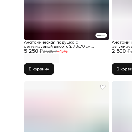
Анатомическая подушка с
Анатомич
регулируемой высотой, 70x70 см,
регулируе
5 250 ₽
2 500 ₽
Memory Base max в комплекте из 2шт.
Sleepico 
9 600 ₽
−
45
%
В корзину
В корз