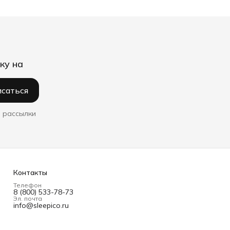
ку на
саться
 рассылки
Контакты
Телефон
8 (800) 533-78-73
Эл. почта
info@sleepico.ru