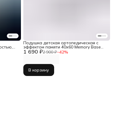
Подушка детская ортопедическая с
остью,
эффектом памяти 40х60 Memory Base
1 690 ₽
mini
2 900 ₽
−
42
%
В корзину