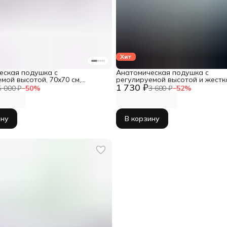
Хит
еская подушка с
Анатомическая подушка с
мой высотой, 70x70 см,
регулируемой высотой и жестк
1 730 ₽
Memory Base max
50x70 см, Sleepico Memory Base
5 000 ₽
−
50
%
3 600 ₽
−
52
%
ину
В корзину