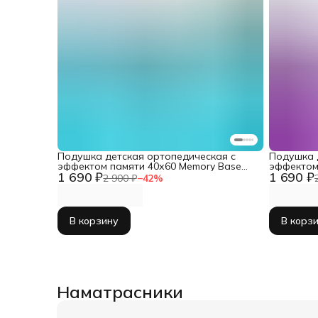
Подушка детская ортопедическая с
Подушка 
эффектом памяти 40х60 Memory Base
эффектом
1 690 ₽
1 690 ₽
mini
mini
2 900 ₽
−
42
%
В корзину
В корз
Наматрасники