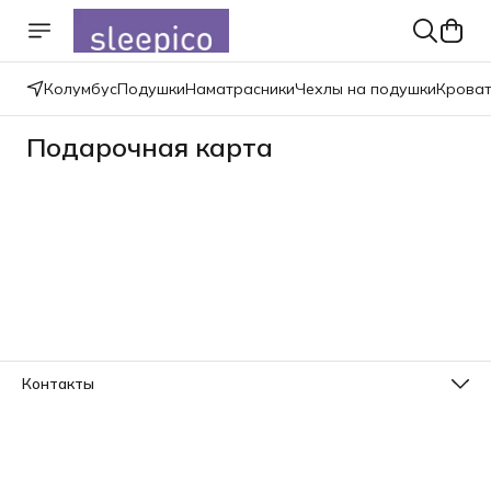
Колумбус
Подушки
Наматрасники
Чехлы на подушки
Крова
Подарочная карта
Контакты
Телефон
8 (800) 533-78-73
Эл. почта
info@sleepico.ru