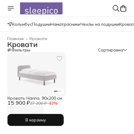
Колумбус
Подушки
Наматрасники
Чехлы на подушки
Крова
Главная
›
Кровати
Кровати
Фильтры
Сортировка
Кровать Hanna, 90х200 см.
15 900 ₽
27 200 ₽
−
42
%
В корзину