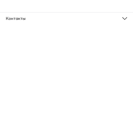
Контакты
Телефон
8 (800) 533-78-73
Эл. почта
info@sleepico.ru