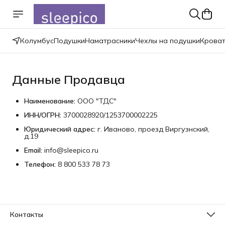
Колумбус
Подушки
Наматрасники
Чехлы на подушки
Крова
Данные Продавца
Наименование:
ООО "ТДС"
ИНН/ОГРН:
3700028920/1253700002225
Юридический адрес:
г. Иваново, проезд Виргузнский,
д.19
Email:
info@sleepico.ru
Телефон:
8 800 533 78 73
Контакты