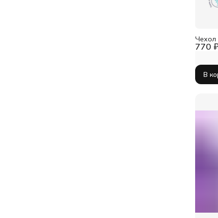
Чехол 
770 
В к