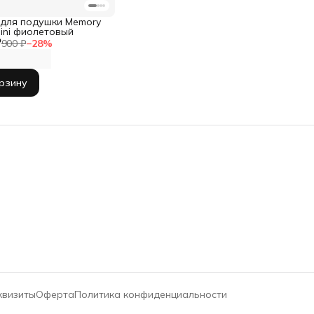
 для подушки Memory
ini фиолетовый
₽
900 ₽
−
28
%
орзину
квизиты
Оферта
Политика конфиденциальности