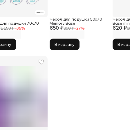
Чехол для подушки 50х70
Чехол д
для подушки 70х70
Memory Base
Base min
₽
650 ₽
620 ₽
1 190 ₽
−
35
%
890 ₽
−
27
%
8
орзину
В корзину
В кор