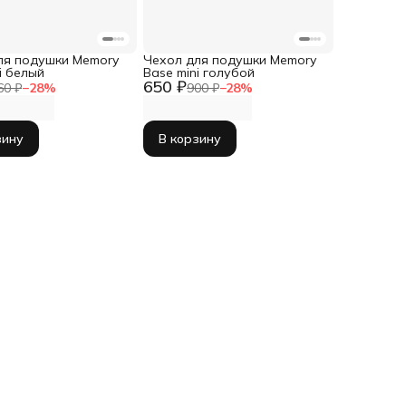
ля подушки Memory
Чехол для подушки Memory
i белый
Base mini голубой
650 ₽
60 ₽
−
28
%
900 ₽
−
28
%
зину
В корзину