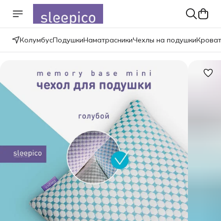
Колумбус
Подушки
Наматрасники
Чехлы на подушки
Крова