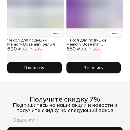
Чехол для подушки
Чехол для подушки
Memory Base mini белый
Memory Base mini
620 ₽
650 ₽
фиолетовый
860 ₽
−
28
%
900 ₽
−
28
%
В корзину
В корзину
Получите скидку 7%
Подпишитесь на наши акции и новости и
получите скидку на следующий заказ