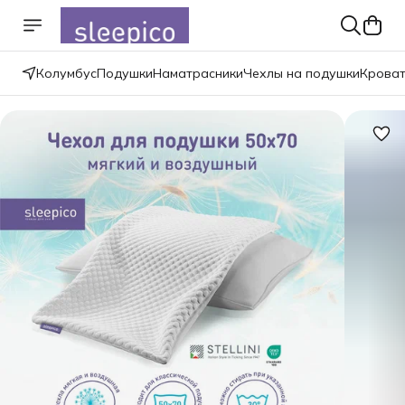
Колумбус
Подушки
Наматрасники
Чехлы на подушки
Крова