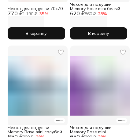
Чехол для подушки
Чехол для подушки 70х70
Memory Base mini белый
770 ₽
620 ₽
1 190 ₽
−
35
%
860 ₽
−
28
%
В корзину
В корзину
Чехол для подушки
Чехол для подушки
Memory Base mini голубой
Memory Base mini
650 ₽
650 ₽
фиолетовый