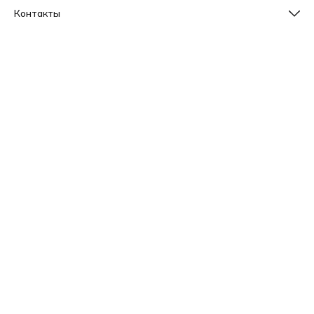
Контакты
Телефон
8 (800) 533-78-73
Эл. почта
info@sleepico.ru