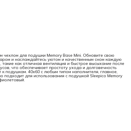
м чехлом для подушки Memory Base Mini. Обновите свою
уаром и наслаждайтесь уютом и качественным сном каждую
, такие как отличная вентиляция и быстрое высыхание после
дусов, что обеспечивает простоту ухода и долговечность
 к подушкам. 40х60 с любым типом наполнителя, главное,
но подходит для использования с подушкой Sleepico Memory
 фиолетовый.