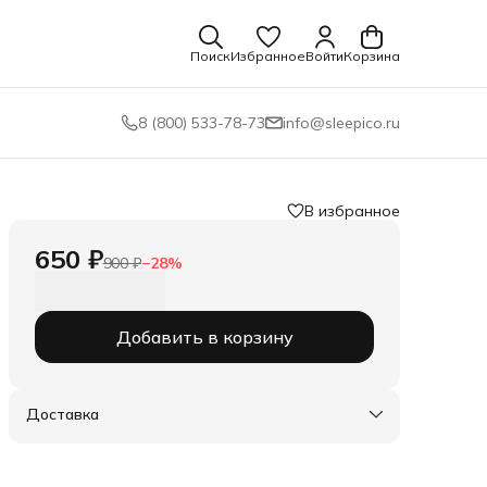
Поиск
Избранное
Войти
Корзина
8 (800) 533-78-73
info@sleepico.ru
В избранное
650 ₽
900 ₽
−
28
%
Добавить в корзину
Доставка