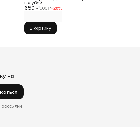
голубой
650 ₽
900 ₽
−
28
%
В корзину
ку на
саться
 рассылки