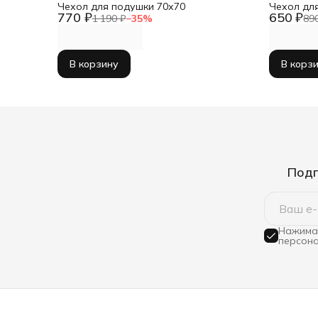
Чехол для подушки 70х70
Чехол дл
770 ₽
650 ₽
1 190 ₽
−
35
%
89
В корзину
В корз
Подп
Нажимая
персона