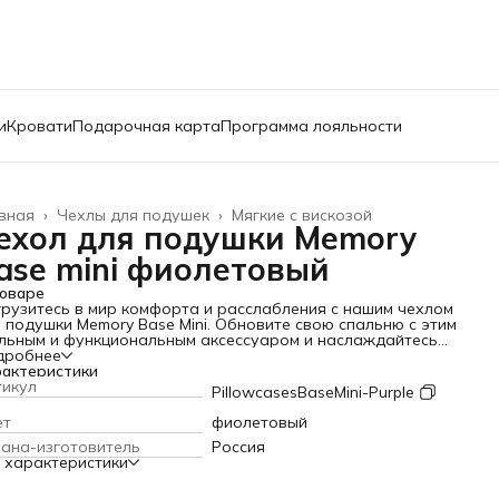
и
Кровати
Подарочная карта
Программа лояльности
вная
›
Чехлы для подушек
›
Мягкие с вискозой
ехол для подушки Memory
ase mini фиолетовый
оваре
рузитесь в мир комфорта и расслабления с нашим чехлом
 подушки Memory Base Mini. Обновите свою спальню с этим
льным и функциональным аксессуаром и наслаждайтесь
ом и качественным сном каждую ночь. Чехол предлагает
дробнее
кальные характеристики, такие как отличная вентиляция и
актеристики
трое высыхание после стирки. Он легко стирается при
тикул
PillowcasesBaseMini-Purple
пературе 30 градусов, что обеспечивает простоту ухода и
говечность материала. Чехол имеет размер 43х63 см и
ет
фиолетовый
ходит к подушкам. 40х60 с любым типом наполнителя,
ана-изготовитель
Россия
вное, чтобы высота подушки была от 12 до 14 см.
 характеристики
ально подходит для использования с подушкой Sleepico
ory Base mini. Вы можете выбрать цвет: белый, голубой,
олетовый.