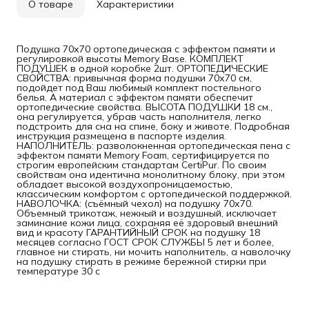
О товаре
Характеристики
Подушка 70х70 ортопедическая с эффектом памяти и
регулировкой высоты Memory Base. КОМПЛЕКТ
ПОДУШЕК в одной коробке 2шт. ОРТОПЕДИЧЕСКИЕ
СВОЙСТВА: привычная форма подушки 70х70 см,
подойдет под Ваш любимый комплект постельного
белья. А материал с эффектом памяти обеспечит
ортопедические свойства. ВЫСОТА ПОДУШКИ 18 см.,
она регулируется, убрав часть наполнителя, легко
подстроить для сна на спине, боку и животе. Подробная
инструкция размещена в паспорте изделия.
НАПОЛНИТЕЛЬ: разволокненная ортопедическая пена с
эффектом памяти Memory Foam, сертифицируется по
строгим европейским стандартам CertiPur. По своим
свойствам она идентична монолитному блоку, при этом
обладает высокой воздухопроницаемостью,
классическим комфортом с ортопедической поддержкой.
НАВОЛОЧКА: (съёмный чехол) на подушку 70х70.
Объемный трикотаж, нежный и воздушный, исключает
заминание кожи лица, сохраняя её здоровый внешний
вид и красоту ГАРАНТИЙНЫЙ СРОК на подушку 18
месяцев согласно ГОСТ СРОК СЛУЖБЫ 5 лет и более,
главное ни стирать, ни мочить наполнитель, а наволочку
на подушку стирать в режиме бережной стирки при
температуре 30 с