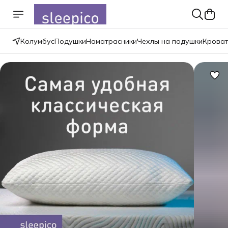
Колумбус
Подушки
Наматрасники
Чехлы на подушки
Крова