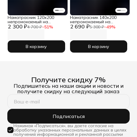
Наматрасник 120х200
Наматрасник 140х200
непромокаемый на
непромокаемый на
2 300 ₽
2 690 ₽
резинке с бортом
резинке с бортом
4 700 ₽
−
51
%
5 300 ₽
−
49
%
В корзину
В корзину
Получите скидку 7%
Подпишитесь на наши акции и новости и
получите скидку на следующий заказ
Подписаться
Нажимая «Подписаться», вы даете согласие на
обработку указанных персональных данных в целях
получения информационной и рекламной рассылки