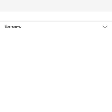
Контакты
Телефон
8 (800) 533-78-73
Эл. почта
info@sleepico.ru