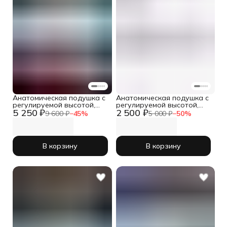
Анатомическая подушка с
Анатомическая подушка с
регулируемой высотой,
регулируемой высотой,
5 250 ₽
2 500 ₽
70x70 см, Memory Base max
70x70 см, Sleepico Memory
9 600 ₽
−
45
%
5 000 ₽
−
50
%
в комплекте из 2шт.
Base max
В корзину
В корзину