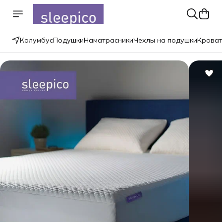
Колумбус
Подушки
Наматрасники
Чехлы на подушки
Крова