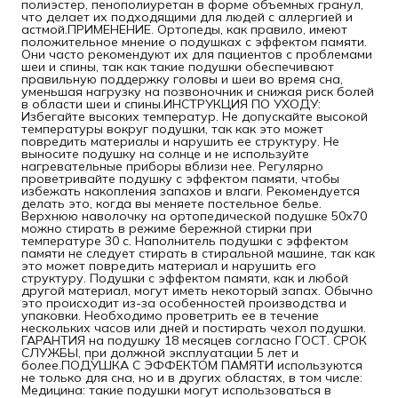
полиэстер, пенополиуретан в форме объемных гранул,
что делает их подходящими для людей с аллергией и
астмой.ПРИМЕНЕНИЕ. Ортопеды, как правило, имеют
положительное мнение о подушках с эффектом памяти.
Они часто рекомендуют их для пациентов с проблемами
шеи и спины, так как такие подушки обеспечивают
правильную поддержку головы и шеи во время сна,
уменьшая нагрузку на позвоночник и снижая риск болей
в области шеи и спины.ИНСТРУКЦИЯ ПО УХОДУ:
Избегайте высоких температур. Не допускайте высокой
температуры вокруг подушки, так как это может
повредить материалы и нарушить ее структуру. Не
выносите подушку на солнце и не используйте
нагревательные приборы вблизи нее. Регулярно
проветривайте подушку с эффектом памяти, чтобы
избежать накопления запахов и влаги. Рекомендуется
делать это, когда вы меняете постельное белье.
Верхнюю наволочку на ортопедической подушке 50х70
можно стирать в режиме бережной стирки при
температуре 30 с. Наполнитель подушки с эффектом
памяти не следует стирать в стиральной машине, так как
это может повредить материал и нарушить его
структуру. Подушки с эффектом памяти, как и любой
другой материал, могут иметь некоторый запах. Обычно
это происходит из-за особенностей производства и
упаковки. Необходимо проветрить ее в течение
нескольких часов или дней и постирать чехол подушки.
ГАРАНТИЯ на подушку 18 месяцев согласно ГОСТ. СРОК
СЛУЖБЫ, при должной эксплуатации 5 лет и
более.ПОДУШКА С ЭФФЕКТОМ ПАМЯТИ используются
не только для сна, но и в других областях, в том числе:
Медицина: такие подушки могут использоваться в