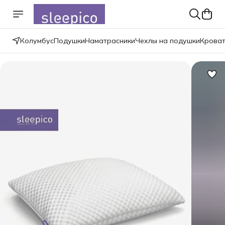
Колумбус
Подушки
Наматрасники
Чехлы на подушки
Крова