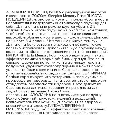
АНАТАОМИЧЕСКАЯ ПОДУШКА с регулируемой высотой
и жесткостью, 70x70см, Sleepico Memory Base ВЫСОТА
ПОДУШКИ 18 см, она регулируется, можно убрать часть
наполнителя и подстроить анатомическую подушку для
себя. Для сна на спине рекомендуется убрать 2-3
ладони. Важно, чтобы подушка не была слишком тонкой,
чтобы избежать натяжения в шее, но и не слишком
высокой, чтобы не сгибать шею слишком сильно. Для сна
на животе 3-4 ладони. Чем тоньше и мягче, тем лучше.
Для сна на боку оставить в исходном объеме. Также
полезно использовать дополнительную подушку между
коленями, чтобы снизить давление на таз и позвоночник.
НАПОЛНИТЕЛЬ Memory Foam - ортопедическая пена с
эффектом памяти в форме объёмных гранул. Эта пена
снижает давление на точки контакта между телом и
подушкой, улучшает кровообращение и может помочь
уменьшить боли в шее и спине. Сертифицирован по
строгим европейским стандартам Certipur. СЕРТИФИКАТ
Certipur гарантирует, что материалы, используемые в
производстве товаров для сна, соответствуют высоким
стандартам безопасности и здоровья, что делает их
безопасными для использования и пригодными для
людей с чувствительной кожей или
аллергиями.НАВОЛОЧКА на анатомическую подушку
50х70, объемный трикотаж , нежный и воздушный,
исключает замятие кожи лица, сохраняя её здоровый
внешний вид и красоту.ГИПОАЛЛЕРГЕННЫЕ
МАТЕРИАЛЫ: подушка с эффектом памяти изготовлена
из гипоаллергенных материалов, таких как вискоза,