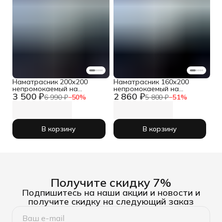
Наматрасник 200х200
Наматрасник 160х200
непромокаемый на
непромокаемый на
3 500 ₽
2 860 ₽
резинке с бортом
резинке с бортом
6 990 ₽
−
50
%
5 800 ₽
−
51
%
В корзину
В корзину
Получите скидку 7%
Подпишитесь на наши акции и новости и
получите скидку на следующий заказ