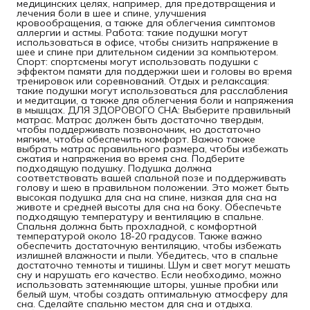
медицинских целях, например, для предотвращения и
лечения боли в шее и спине, улучшения
кровообращения, а также для облегчения симптомов
аллергии и астмы. Работа: такие подушки могут
использоваться в офисе, чтобы снизить напряжение в
шее и спине при длительном сидении за компьютером.
Спорт: спортсмены могут использовать подушки с
эффектом памяти для поддержки шеи и головы во время
тренировок или соревнований. Отдых и релаксация:
такие подушки могут использоваться для расслабления
и медитации, а также для облегчения боли и напряжения
в мышцах. ДЛЯ ЗДОРОВОГО СНА: Выберите правильный
матрас. Матрас должен быть достаточно твердым,
чтобы поддерживать позвоночник, но достаточно
мягким, чтобы обеспечить комфорт. Важно также
выбрать матрас правильного размера, чтобы избежать
сжатия и напряжения во время сна. Подберите
подходящую подушку. Подушка должна
соответствовать вашей спальной позе и поддерживать
голову и шею в правильном положении. Это может быть
высокая подушка для сна на спине, низкая для сна на
животе и средней высоты для сна на боку. Обеспечьте
подходящую температуру и вентиляцию в спальне.
Спальня должна быть прохладной, с комфортной
температурой около 18-20 градусов. Также важно
обеспечить достаточную вентиляцию, чтобы избежать
излишней влажности и пыли. Убедитесь, что в спальне
достаточно темноты и тишины. Шум и свет могут мешать
сну и нарушать его качество. Если необходимо, можно
использовать затемняющие шторы, ушные пробки или
белый шум, чтобы создать оптимальную атмосферу для
сна. Сделайте спальню местом для сна и отдыха.