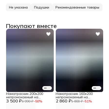
Не указана
Подушки
Рекомендованные товары
Покупают вместе
Наматрасник 200х200
Наматрасник 160х200
непромокаемый на
непромокаемый на
3 500 ₽
2 860 ₽
резинке с бортом
резинке с бортом
6 990 ₽
−
50
%
5 800 ₽
−
51
%