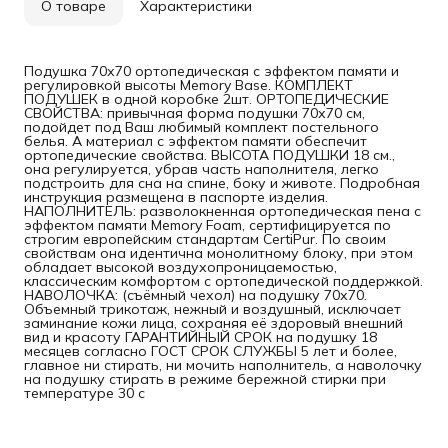
О товаре
Характеристики
Подушка 70х70 ортопедическая с эффектом памяти и
регулировкой высоты Memory Base. КОМПЛЕКТ
ПОДУШЕК в одной коробке 2шт. ОРТОПЕДИЧЕСКИЕ
СВОЙСТВА: привычная форма подушки 70х70 см,
подойдет под Ваш любимый комплект постельного
белья. А материал с эффектом памяти обеспечит
ортопедические свойства. ВЫСОТА ПОДУШКИ 18 см.,
она регулируется, убрав часть наполнителя, легко
подстроить для сна на спине, боку и животе. Подробная
инструкция размещена в паспорте изделия.
НАПОЛНИТЕЛЬ: разволокненная ортопедическая пена с
эффектом памяти Memory Foam, сертифицируется по
строгим европейским стандартам CertiPur. По своим
свойствам она идентична монолитному блоку, при этом
обладает высокой воздухопроницаемостью,
классическим комфортом с ортопедической поддержкой.
НАВОЛОЧКА: (съёмный чехол) на подушку 70х70.
Объемный трикотаж, нежный и воздушный, исключает
заминание кожи лица, сохраняя её здоровый внешний
вид и красоту ГАРАНТИЙНЫЙ СРОК на подушку 18
месяцев согласно ГОСТ СРОК СЛУЖБЫ 5 лет и более,
главное ни стирать, ни мочить наполнитель, а наволочку
на подушку стирать в режиме бережной стирки при
температуре 30 с