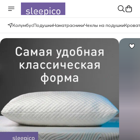
Колумбус
Подушки
Наматрасники
Чехлы на подушки
Крова