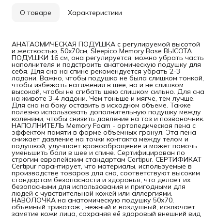
О товаре
Характеристики
АНАТАОМИЧЕСКАЯ ПОДУШКА с регулируемой высотой
и жесткостью, 50x70см, Sleepico Memory Base ВЫСОТА
ПОДУШКИ 16 см, она регулируется, можно убрать часть
наполнителя и подстроить анатомическую подушку для
себя. Для сна на спине рекомендуется убрать 2-3
ладони. Важно, чтобы подушка не была слишком тонкой,
чтобы избежать натяжения в шее, но и не слишком
высокой, чтобы не сгибать шею слишком сильно. Для сна
на животе 3-4 ладони. Чем тоньше и мягче, тем лучше.
Для сна на боку оставить в исходном объеме. Также
полезно использовать дополнительную подушку между
коленями, чтобы снизить давление на таз и позвоночник.
НАПОЛНИТЕЛЬ Memory Foam - ортопедическая пена с
эффектом памяти в форме объёмных гранул. Эта пена
снижает давление на точки контакта между телом и
подушкой, улучшает кровообращение и может помочь
уменьшить боли в шее и спине. Сертифицирован по
строгим европейским стандартам Certipur. СЕРТИФИКАТ
Certipur гарантирует, что материалы, используемые в
производстве товаров для сна, соответствуют высоким
стандартам безопасности и здоровья, что делает их
безопасными для использования и пригодными для
людей с чувствительной кожей или аллергиями.
НАВОЛОЧКА на анатомическую подушку 50х70,
объемный трикотаж , нежный и воздушный, исключает
замятие кожи лица, сохраняя её здоровый внешний вид