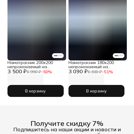
Наматрасник 200х200
Наматрасник 180х200
непромокаемый на
непромокаемый на
3 500 ₽
3 090 ₽
резинке с бортом
резинке с бортом
6 990 ₽
−
50
%
6 300 ₽
−
51
%
В корзину
В корзину
Получите скидку 7%
Подпишитесь на наши акции и новости и