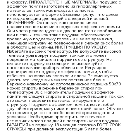
и красоту. ГИПОАЛЛЕРГЕННЫЕ МАТЕРИАЛЫ: подушка с
эффектом памяти изготовлена из гипоаллергенных
материалов, таких как вискоза, полиэстер,
пенополиуретан в форме объемных гранул, что делает
их подходящими для людей с аллергией и астмой.
ПРИМЕНЕНИЕ. Ортопеды, как правило, имеют
положительное мнение о подушках с эффектом памяти.
Они часто рекомендуют их для пациентов с проблемами
шеи и спины, так как такие подушки обеспечивают
правильную поддержку головы и шеи во время сна,
уменьшая нагрузку на позвоночник и снижая риск болей
в области шеи и спины. ИНСТРУКЦИЯ ПО УХОДУ:
Избегайте высоких температур. Не допускайте высокой
температуры вокруг подушки, так как это может
повредить материалы и нарушить ее структуру. Не
выносите подушку на солнце и не используйте
нагревательные приборы вблизи нее. Регулярно
проветривайте подушку с эффектом памяти, чтобы
избежать накопления запахов и влаги. Рекомендуется
делать это, когда вы меняете постельное белье.
Верхнюю наволочку на ортопедической подушке 50х70
можно стирать в режиме бережной стирки при
температуре 30 с. Наполнитель подушки с эффектом
памяти не следует стирать в стиральной машине, так как
это может повредить материал и нарушить его
структуру. Подушки с эффектом памяти, как и любой
другой материал, могут иметь некоторый запах. Обычно
это происходит из-за особенностей производства и
упаковки. Необходимо проветрить ее в течение
нескольких часов или дней и постирать чехол подушки.
ГАРАНТИЯ на подушку 18 месяцев согласно ГОСТ. СРОК
СЛУЖБЫ, при должной эксплуатации 5 лет и более.