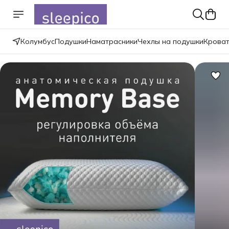
Колумбус
Подушки
Наматрасники
Чехлы на подушки
Крова