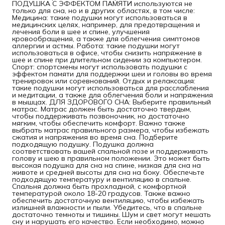
ПОДУШКА С ЭФФЕКТОМ ПАМЯТИ используются не
только для сна, но и в других областях, в том числе:
Медицина: такие подушки могут использоваться в
медицинских целях, например, для предотвращения и
лечения боли в шее и спине, улучшения
кровообращения, а также для облегчения симптомов
аллергии и астмы. Работа: такие подушки могут
использоваться в офисе, чтобы снизить напряжение в
шее и спине при длительном сидении за компьютером.
Спорт: спортсмены могут использовать подушки с
эффектом памяти для поддержки шеи и головы во время
тренировок или соревнований. Отдых и релаксация:
такие подушки могут использоваться для расслабления
и медитации, а также для облегчения боли и напряжения
в мышцах. ДЛЯ ЗДОРОВОГО СНА: Выберите правильный
матрас. Матрас должен быть достаточно твердым,
чтобы поддерживать позвоночник, но достаточно
мягким, чтобы обеспечить комфорт. Важно также
выбрать матрас правильного размера, чтобы избежать
сжатия и напряжения во время сна. Подберите
подходящую подушку. Подушка должна
соответствовать вашей спальной позе и поддерживать
голову и шею в правильном положении. Это может быть
высокая подушка для сна на спине, низкая для сна на
животе и средней высоты для сна на боку. Обеспечьте
подходящую температуру и вентиляцию в спальне.
Спальня должна быть прохладной, с комфортной
температурой около 18-20 градусов. Также важно
обеспечить достаточную вентиляцию, чтобы избежать
излишней влажности и пыли. Убедитесь, что в спальне
достаточно темноты и тишины. Шум и свет могут мешать
сну и нарушать его качество. Если необходимо, можно