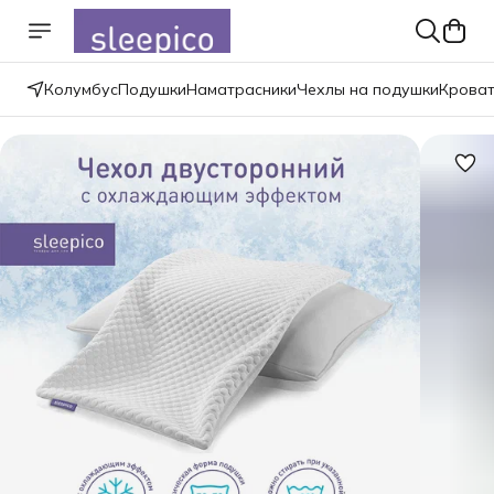
Колумбус
Подушки
Наматрасники
Чехлы на подушки
Крова