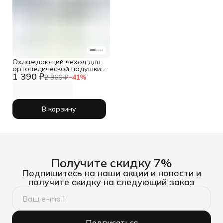
Охлаждающий чехол для
ортопедической подушки
1 390 ₽
40х60
2 360 ₽
−
41
%
В корзину
Получите скидку 7%
Подпишитесь на наши акции и новости и
получите скидку на следующий заказ
Подписаться