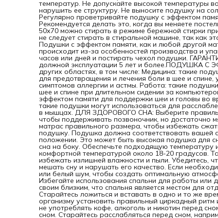
температур. Не допускайте высокой температуры во
бер
нарушить ее структуру. Не выносите подушку на со
с э
Регулярно проветривайте подушку с эффектом памят
так
Рекомендуется делать это, когда вы меняете посте
стр
50х70 можно стирать в режиме бережной стирки при
мат
не следует стирать в стиральной машине, так как э
про
Подушки с эффектом памяти, как и любой другой ма
Нео
происходит из-за особенностей производства и упа
дне
часов или дней и постирать чехол подушки. ГАРАН
мес
должной эксплуатации 5 лет и более.ПОДУШКА С Э
эк
других областях, в том числе: Медицина: такие под
исп
для предотвращения и лечения боли в шее и спине,
чис
симптомов аллергии и астмы. Работа: такие подушки
мед
шее и спине при длительном сидении за компьютеро
бол
эффектом памяти для поддержки шеи и головы во в
обл
такие подушки могут использоваться для расслабле
под
в мышцах. ДЛЯ ЗДОРОВОГО СНА: Выберите правильн
нап
чтобы поддерживать позвоночник, но достаточно м
ком
матрас правильного размера, чтобы избежать сжат
с э
подушку. Подушка должна соответствовать вашей с
тре
положении. Это может быть высокая подушка для сна
под
сна на боку. Обеспечьте подходящую температуру и
мед
комфортной температурой около 18-20 градусов. Т
мы
избежать излишней влажности и пыли. Убедитесь, чт
мат
мешать сну и нарушать его качество. Если необхо
под
или белый шум, чтобы создать оптимальную атмосфе
обе
Избегайте использования спальни для работы или д
пра
своим близким, что спальня является местом для от
во 
Старайтесь ложиться и вставать в одно и то же вр
дол
организму установить правильный циркадный ритм и 
под
не употреблять кофе, алкоголь и никотин перед сн
мож
сном. Старайтесь расслабляться перед сном, напри
сна