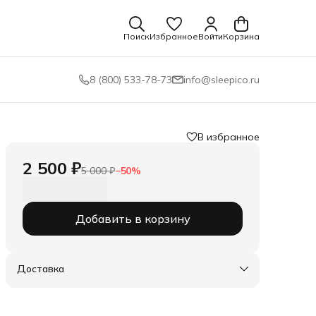
Поиск
Избранное
Войти
Корзина
8 (800) 533-78-73
info@sleepico.ru
В избранное
2 500 ₽
5 000 ₽
−
50
%
Добавить в корзину
Доставка