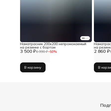
Наматрасник 200х200 непромокаемый
Наматрас
на резинке с бортом
на резинк
3 500 ₽
2 860 ₽
6 990 ₽
−
50
%
В корзину
В корз
Подп