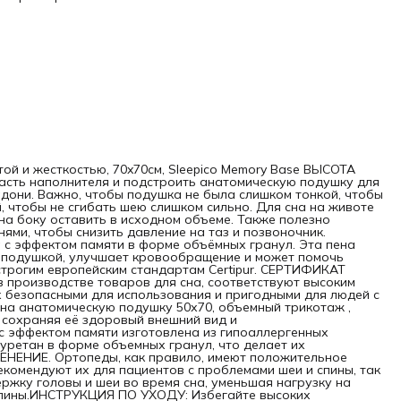
звоночник. НАПОЛНИТЕЛЬ Memory Foam - ортопедическая
а с эффектом памяти в форме объёмных гранул. Эта пена
жает давление на точки контакта между телом и
ушкой, улучшает кровообращение и может помочь
ньшить боли в шее и спине. Сертифицирован по строгим
опейским стандартам Certipur. СЕРТИФИКАТ Certipur
антирует, что материалы, используемые в производстве
аров для сна, соответствуют высоким стандартам
опасности и здоровья, что делает их безопасными для
ользования и пригодными для людей с чувствительной
жей или аллергиями.НАВОЛОЧКА на анатомическую
ушку 50х70, объемный трикотаж , нежный и воздушный,
лючает замятие кожи лица, сохраняя её здоровый внешний
и жесткостью, 70x70см, Sleepico Memory Base ВЫСОТА
д и красоту.ГИПОАЛЛЕРГЕННЫЕ МАТЕРИАЛЫ: подушка с
асть наполнителя и подстроить анатомическую подушку для
ектом памяти изготовлена из гипоаллергенных
адони. Важно, чтобы подушка не была слишком тонкой, чтобы
ериалов, таких как вискоза, полиэстер, пенополиуретан в
, чтобы не сгибать шею слишком сильно. Для сна на животе
ме объемных гранул, что делает их подходящими для
а на боку оставить в исходном объеме. Также полезно
ей с аллергией и астмой.ПРИМЕНЕНИЕ. Ортопеды, как
ми, чтобы снизить давление на таз и позвоночник.
вило, имеют положительное мнение о подушках с
с эффектом памяти в форме объёмных гранул. Эта пена
ектом памяти. Они часто рекомендуют их для пациентов с
и подушкой, улучшает кровообращение и может помочь
блемами шеи и спины, так как такие подушки
строгим европейским стандартам Certipur. СЕРТИФИКАТ
спечивают правильную поддержку головы и шеи во время
 в производстве товаров для сна, соответствуют высоким
, уменьшая нагрузку на позвоночник и снижая риск болей в
х безопасными для использования и пригодными для людей с
ласти шеи и спины.ИНСТРУКЦИЯ ПО УХОДУ: Избегайте
на анатомическую подушку 50х70, объемный трикотаж ,
оких температур. Не допускайте высокой температуры
 сохраняя её здоровый внешний вид и
руг подушки, так как это может повредить материалы и
эффектом памяти изготовлена из гипоаллергенных
ушить ее структуру. Не выносите подушку на солнце и не
иуретан в форме объемных гранул, что делает их
ользуйте нагревательные приборы вблизи нее. Регулярно
ЕНЕНИЕ. Ортопеды, как правило, имеют положительное
ветривайте подушку с эффектом памяти, чтобы избежать
екомендуют их для пациентов с проблемами шеи и спины, так
опления запахов и влаги. Рекомендуется делать это, когда
ржку головы и шеи во время сна, уменьшая нагрузку на
меняете постельное белье. Верхнюю наволочку на
 спины.ИНСТРУКЦИЯ ПО УХОДУ: Избегайте высоких
опедической подушке 50х70 можно стирать в режиме