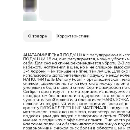
по
пен
сни
под
уме
евр
гар
тов
без
О товаре
Характеристики
исп
ко
под
иск
АНАТАОМИЧЕСКАЯ ПОДУШКА с регулируемой высотой 
ви
ПОДУШКИ 18 см, она регулируется, можно убрать ч
эфф
себя. Для сна на спине рекомендуется убрать 2-3 л
мат
избежать натяжения в шее, но и не слишком высокой
фор
3-4 ладони. Чем тоньше и мягче, тем лучше. Для сн
люд
использовать дополнительную подушку между коленя
пра
НАПОЛНИТЕЛЬ Memory Foam - ортопедическая пена 
эфф
снижает давление на точки контакта между телом 
про
уменьшить боли в шее и спине. Сертифицирован по 
обе
Certipur гарантирует, что материалы, используемые
сна
стандартам безопасности и здоровья, что делает и
об
чувствительной кожей или аллергиями.НАВОЛОЧКА 
выс
нежный и воздушный, исключает замятие кожи лица,
вок
красоту.ГИПОАЛЛЕРГЕННЫЕ МАТЕРИАЛЫ: подушка с 
нар
материалов, таких как вискоза, полиэстер, пенопол
исп
подходящими для людей с аллергией и астмой.ПРИМ
про
мнение о подушках с эффектом памяти. Они часто р
нак
как такие подушки обеспечивают правильную подде
вы 
позвоночник и снижая риск болей в области шеи и
орт