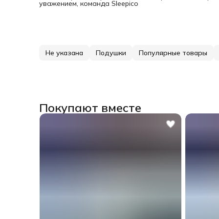
уважением, команда Sleepico
под
дол
18-
вен
Убе
и с
нео
Не указана
Подушки
Популярные товары
про
атм
отд
дру
сво
поп
лож
в в
Покупают вместе
пра
о г
ник
про
нап
рас