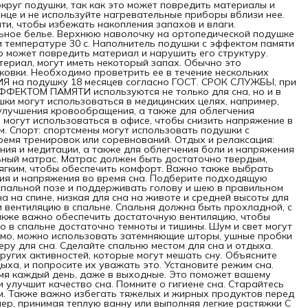
круг подушки, так как это может повредить материалы и
ежной стирки при температуре 30 с. Наполнитель подушки
лнце и не используйте нагревательные приборы вблизи нее.
ффектом памяти не следует стирать в стиральной машине,
и, чтобы избежать накопления запахов и влаги.
 как это может повредить материал и нарушить его
льное белье. Верхнюю наволочку на ортопедической подушке
уктуру. Подушки с эффектом памяти, как и любой другой
 температуре 30 с. Наполнитель подушки с эффектом памяти
ериал, могут иметь некоторый запах. Обычно это
то может повредить материал и нарушить его структуру.
исходит из-за особенностей производства и упаковки.
териал, могут иметь некоторый запах. Обычно это
бходимо проветрить ее в течение нескольких часов или
ковки. Необходимо проветрить ее в течение нескольких
й и постирать чехол подушки. ГАРАНТИЯ на подушку 18
ТИЯ на подушку 18 месяцев согласно ГОСТ. СРОК СЛУЖБЫ, при
яцев согласно ГОСТ. СРОК СЛУЖБЫ, при должной
ФФЕКТОМ ПАМЯТИ используются не только для сна, но и в
сплуатации 5 лет и более.ПОДУШКА С ЭФФЕКТОМ ПАМЯТИ
ушки могут использоваться в медицинских целях, например,
ользуются не только для сна, но и в других областях, в том
 улучшения кровообращения, а также для облегчения
ле: Медицина: такие подушки могут использоваться в
 могут использоваться в офисе, чтобы снизить напряжение в
ицинских целях, например, для предотвращения и лечения
м. Спорт: спортсмены могут использовать подушки с
и в шее и спине, улучшения кровообращения, а также для
ремя тренировок или соревнований. Отдых и релаксация:
егчения симптомов аллергии и астмы. Работа: такие
ния и медитации, а также для облегчения боли и напряжения
ушки могут использоваться в офисе, чтобы снизить
ый матрас. Матрас должен быть достаточно твердым,
ряжение в шее и спине при длительном сидении за
ягким, чтобы обеспечить комфорт. Важно также выбрать
пьютером. Спорт: спортсмены могут использовать подушки
ия и напряжения во время сна. Подберите подходящую
ффектом памяти для поддержки шеи и головы во время
пальной позе и поддерживать голову и шею в правильном
нировок или соревнований. Отдых и релаксация: такие
 на спине, низкая для сна на животе и средней высоты для
ушки могут использоваться для расслабления и
 вентиляцию в спальне. Спальня должна быть прохладной, с
итации, а также для облегчения боли и напряжения в
акже важно обеспечить достаточную вентиляцию, чтобы
шцах. ДЛЯ ЗДОРОВОГО СНА: Выберите правильный
о в спальне достаточно темноты и тишины. Шум и свет могут
рас. Матрас должен быть достаточно твердым, чтобы
димо, можно использовать затемняющие шторы, ушные пробки
держивать позвоночник, но достаточно мягким, чтобы
ру для сна. Сделайте спальню местом для сна и отдыха.
спечить комфорт. Важно также выбрать матрас
ругих активностей, которые могут мешать сну. Объясните
вильного размера, чтобы избежать сжатия и напряжения
дыха, и попросите их уважать это. Установите режим сна.
время сна. Подберите подходящую подушку. Подушка
емя каждый день, даже в выходные. Это поможет вашему
жна соответствовать вашей спальной позе и
улучшит качество сна. Помните о гигиене сна. Старайтесь
держивать голову и шею в правильном положении. Это
ом. Также важно избегать тяжелых и жирных продуктов перед
ет быть высокая подушка для сна на спине, низкая для
мер, принимая теплую ванну или выполняя легкие растяжки С
 на животе и средней высоты для сна на боку. Обеспечьте