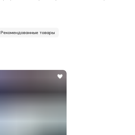
ходящую температуру и вентиляцию в спальне. Спальня
жна быть прохладной, с комфортной температурой около
20 градусов. Также важно обеспечить достаточную
тиляцию, чтобы избежать излишней влажности и пыли.
дитесь, что в спальне достаточно темноты и тишины. Шум
вет могут мешать сну и нарушать его качество. Если
бходимо, можно использовать затемняющие шторы, ушные
Рекомендованные товары
бки или белый шум, чтобы создать оптимальную
осферу для сна. Сделайте спальню местом для сна и
ыха. Избегайте использования спальни для работы или
гих активностей, которые могут мешать сну. Объясните
им близким, что спальня является местом для отдыха, и
росите их уважать это. Установите режим сна. Старайтесь
иться и вставать в одно и то же время каждый день, даже
ыходные. Это поможет вашему организму установить
вильный циркадный ритм и улучшит качество сна. Помните
игиене сна. Старайтесь не употреблять кофе, алкоголь и
отин перед сном. Также важно избегать тяжелых и жирных
дуктов перед сном. Старайтесь расслабляться перед сном,
ример, принимая теплую ванну или выполняя легкие
тяжки С уважением, команда Sleepico