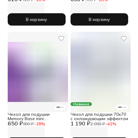
В корзину
В корзину
Новинка
Чехол для подушки
Чехол для подушки 70х70
Memory Base mini
с охлаждающим эффектом
650 ₽
1 190 ₽
фиолетовый
900 ₽
−
28
%
2 000 ₽
−
41
%