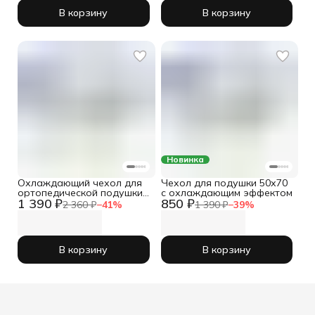
В корзину
В корзину
Новинка
Охлаждающий чехол для
Чехол для подушки 50х70
ортопедической подушки
с охлаждающим эффектом
1 390 ₽
850 ₽
40х60
2 360 ₽
−
41
%
1 390 ₽
−
39
%
В корзину
В корзину