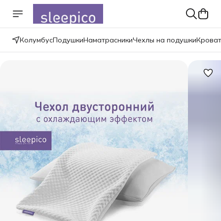
Колумбус
Подушки
Наматрасники
Чехлы на подушки
Крова