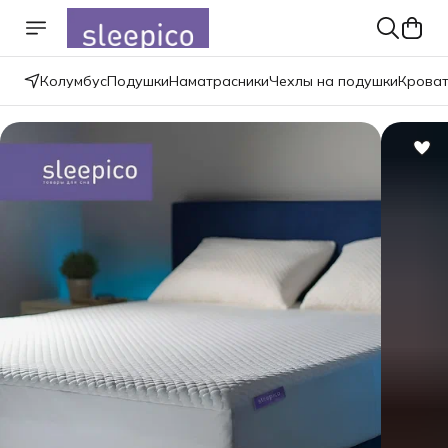
Колумбус
Подушки
Наматрасники
Чехлы на подушки
Крова