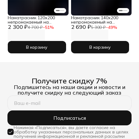
Наматрасник 120х200
Наматрасник 140х200
непромокаемый на
непромокаемый на
2 300 ₽
2 690 ₽
резинке с бортом
резинке с бортом
4 700 ₽
−
51
%
5 300 ₽
−
49
%
В корзину
В корзину
Получите скидку 7%
Подпишитесь на наши акции и новости и
получите скидку на следующий заказ
Подписаться
Нажимая «Подписаться», вы даете согласие на
обработку указанных персональных данных в целях
получения информационной и рекламной рассылки