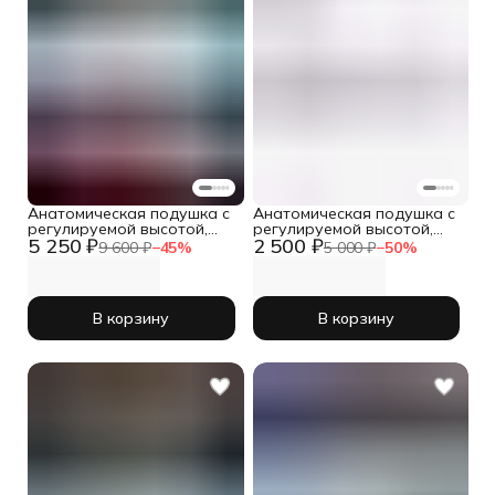
Анатомическая подушка с
Анатомическая подушка с
регулируемой высотой,
регулируемой высотой,
5 250 ₽
2 500 ₽
70x70 см, Memory Base max
70x70 см, Sleepico Memory
9 600 ₽
−
45
%
5 000 ₽
−
50
%
в комплекте из 2шт.
Base max
В корзину
В корзину