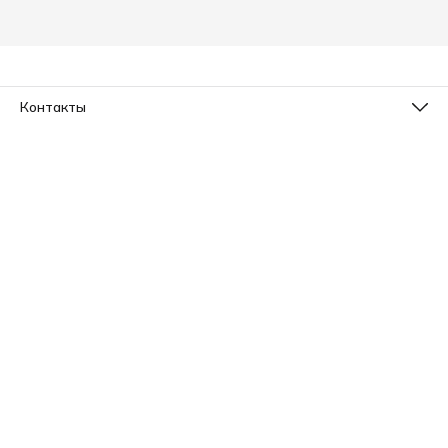
Контакты
Телефон
8 (800) 533-78-73
Эл. почта
info@sleepico.ru