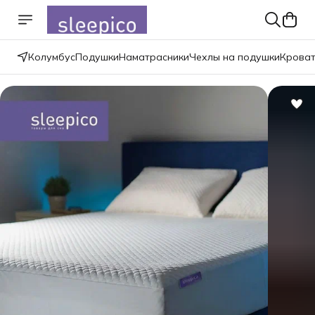
Колумбус
Подушки
Наматрасники
Чехлы на подушки
Крова