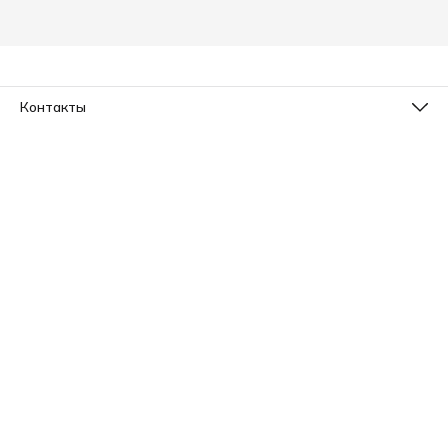
Контакты
Телефон
8 (800) 533-78-73
Эл. почта
info@sleepico.ru