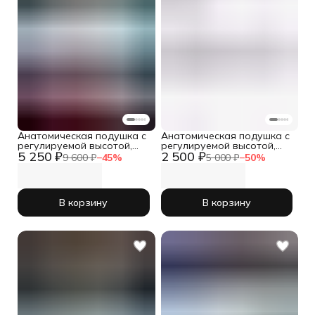
Анатомическая подушка с
Анатомическая подушка с
регулируемой высотой,
регулируемой высотой,
5 250 ₽
2 500 ₽
70x70 см, Memory Base max
70x70 см, Sleepico Memory
9 600 ₽
−
45
%
5 000 ₽
−
50
%
в комплекте из 2шт.
Base max
В корзину
В корзину