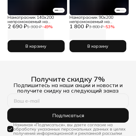
Наматрасник 140х200
Наматрасник 90х200
непромокаемый на
непромокаемый на
2 690 ₽
1 800 ₽
резинке с бортом
резинке с бортом
5 300 ₽
−
49
%
3 800 ₽
−
53
%
В корзину
В корзину
Получите скидку 7%
Подпишитесь на наши акции и новости и
получите скидку на следующий заказ
Подписаться
Нажимая «Подписаться», вы даете согласие на
обработку указанных персональных данных в целях
получения информационной и рекламной рассылки